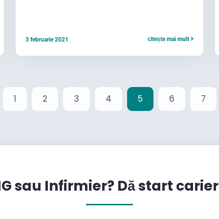
citește mai mult
3 februarie 2021
1
2
3
4
5
6
7
G sau Infirmier? Dă start carier