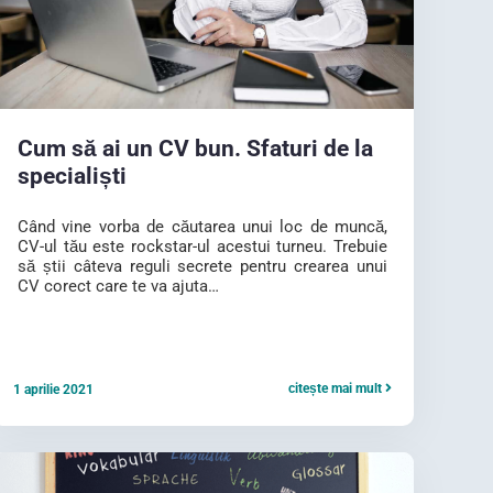
Cum să ai un CV bun. Sfaturi de la
specialiști
Când vine vorba de căutarea unui loc de muncă,
CV-ul tău este rockstar-ul acestui turneu. Trebuie
să știi câteva reguli secrete pentru crearea unui
CV corect care te va ajuta…
citește mai mult
1 aprilie 2021