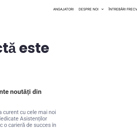
ANGAJATORI
DESPRE NOI
ÎNTREBĂRI FREC
tă este
nte noutăți din
la curent cu cele mai noi
dedicate Asistenților
sc o carieră de succes în