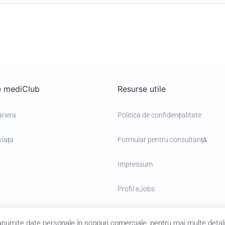
le mediClub
Resurse utile
ariera
Politica de confidențialitate
viața
Formular pentru consultanță
Impressum
Profil eJobs
 anumite date personale în scopuri comerciale, pentru mai multe detal
Parte din grupul mediClub GmbH