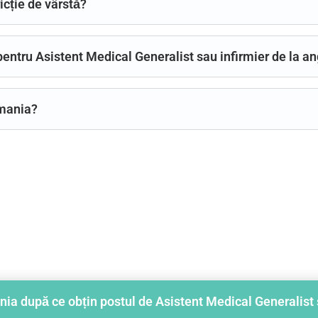
icție de vârstă?
entru Asistent Medical Generalist sau infirmier de la a
rmania?
nia după ce obțin postul de Asistent Medical Generalist 