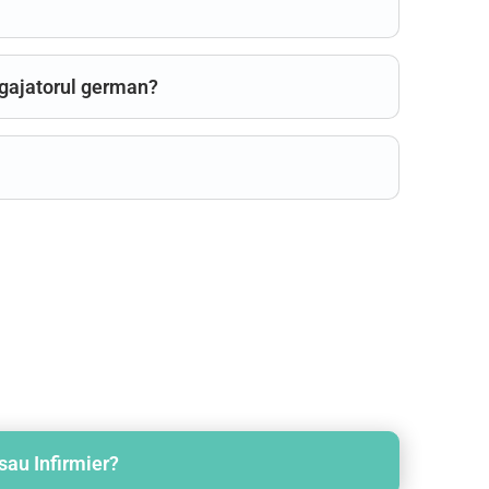
ngajatorul german?
sau Infirmier?