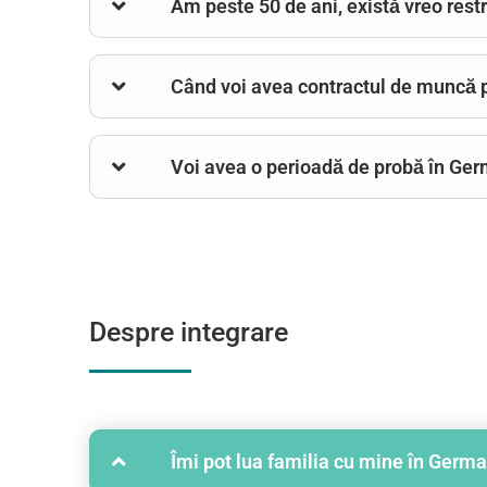
Am peste 50 de ani, există vreo restr
Când voi avea contractul de muncă p
Voi avea o perioadă de probă în Ge
Despre integrare
Îmi pot lua familia cu mine în Germa