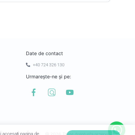
Date de contact
+40 724 326 130
Urmarește-ne și pe:
ii accesați pagina de
Am înțeles
@
2026
Toate drepturile rezervate