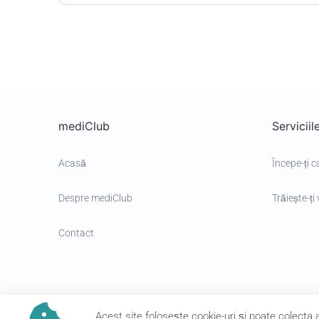
mediClub
Servicii
Acasă
Începe-ți c
Despre mediClub
Trăiește-ți 
Contact
Acest site foloseşte cookie-uri şi poate colecta
Termeni și Condiții
.