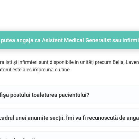
ș putea angaja ca Asistent Medical Generalist sau infirm
liști și infirmieri sunt disponibile în unități precum Belia, Laven
torul este ales împreună cu tine.
fișa postului toaletarea pacientului?
drul unei anumite secții. Îmi va fi recunoscută de anga