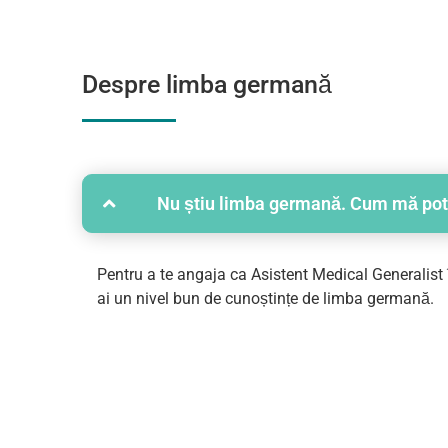
Despre limba germană
Nu știu limba germană. Cum mă pot a
Pentru a te angaja ca Asistent Medical Generalist î
ai un nivel bun de cunoștințe de limba germană.