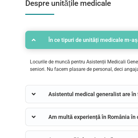
Despre unitățile medicale
În ce tipuri de unități medicale m-a
Locurile de muncă pentru Asistenții Medicali Genera
seniori. Nu facem plasare de personal, deci angaja
Asistentul medical generalist are în 
Am multă experiență în România în ca