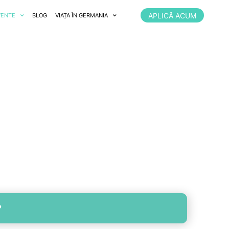
APLICĂ ACUM
VENTE
BLOG
VIAȚA ÎN GERMANIA
?