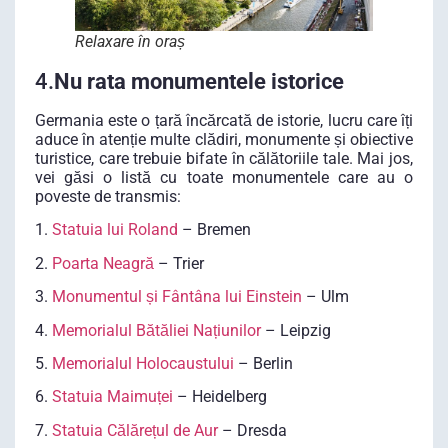
Relaxare în oraș
4.
Nu rata monumentele istorice
Germania este o țară încărcată de istorie, lucru care îți
aduce în atenție multe clădiri, monumente și obiective
turistice, care trebuie bifate în călătoriile tale. Mai jos,
vei găsi o listă cu toate monumentele care au o
poveste de transmis:
1.
Statuia lui Roland
– Bremen
2.
Poarta Neagră
– Trier
3.
Monumentul și Fântâna lui Einstein
– Ulm
4.
Memorialul Bătăliei Națiunilor
– Leipzig
5.
Memorialul Holocaustului
– Berlin
6.
Statuia Maimuței
– Heidelberg
7.
Statuia Călărețul de Aur
– Dresda