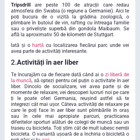
Tripsdrill
are peste 100 de atracții care redau
atmosfera din Swabia (o regiune a Germaniei). Aici te
poți bucura de o vizită la grădina zoologică, o
plimbare în butoiul de vin, rafting cu întreaga familie
sau o priveliște superbă din gondola Maibaum. Se
află la aproximativ 50 de kilometri de Stuttgart.
Iată și o
hartă
cu localizarea fiecărui parc unde vei
avea parte de activități interesante.
2.
Activități în aer liber
Te încurajăm ca de fiecare dată când ai o
zi liberă de
la muncă
, să optezi pentru cel puțin o activitate în aer
liber. Dincolo de socializare, vei avea parte și de
momente de relaxare, vei descoperi lucruri noi pe care
ți le poate oferi Germania, reușind astfel să te
integrezi cât mai ușor. Câteva activități de relaxare pe
care le poți face în aer liber sunt plimbările în oraș
sau în cele mai apropiate parcuri, practicarea
diferitelor sporturi alături de colegii de muncă sau un
traseu cu bicicleta. Toți știm cât de mult iubesc nemții
bicicleta. O variantă ușoară de a închiria o bicicletă o
poți găsi și tu
aici
.