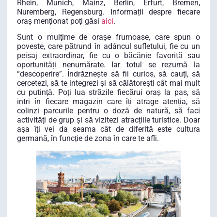
Rhein, Munich, Mainz, Berlin, Erfurt, Bremen,
Nuremberg, Regensburg. Informații despre fiecare
oraș menționat poți găsi
aici
.
Sunt o mulțime de orașe frumoase, care spun o
poveste, care pătrund în adâncul sufletului, fie cu un
peisaj extraordinar, fie cu o băcănie favorită sau
oportunități nenumărate. Iar totul se rezumă la
“descoperire”. Îndrăznește să fii curios, să cauți, să
cercetezi, să te integrezi și să călătorești cât mai mult
cu putință. Poți lua străzile fiecărui oraș la pas, să
intri în fiecare magazin care îți atrage atenția, să
colinzi parcurile pentru o doză de natură, să faci
activități de grup și să vizitezi atracțiile turistice. Doar
așa îți vei da seama cât de diferită este cultura
germană, în funcție de zona în care te afli.