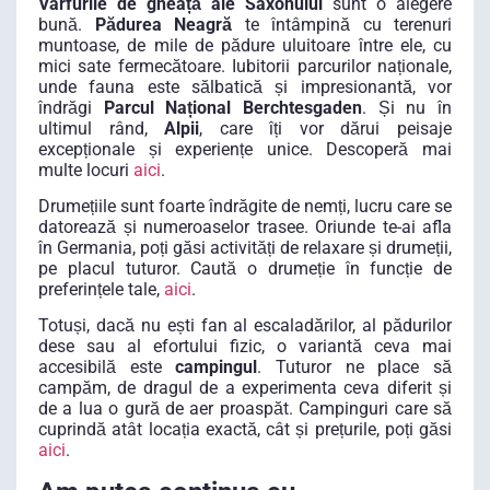
Vârfurile de gheață ale Saxonului
sunt o alegere
bună.
Pădurea Neagră
te întâmpină cu terenuri
muntoase, de mile de pădure uluitoare între ele, cu
mici sate fermecătoare. Iubitorii parcurilor naționale,
unde fauna este sălbatică și impresionantă, vor
îndrăgi
Parcul Național Berchtesgaden
. Și nu în
ultimul rând,
Alpii
, care îți vor dărui peisaje
excepționale și experiențe unice. Descoperă mai
multe locuri
aici
.
Drumețiile sunt foarte îndrăgite de nemți, lucru care se
datorează și numeroaselor trasee. Oriunde te-ai afla
în Germania, poți găsi activități de relaxare și drumeții,
pe placul tuturor. Caută o drumeție în funcție de
preferințele tale,
aici
.
Totuși, dacă nu ești fan al escaladărilor, al pădurilor
dese sau al efortului fizic, o variantă ceva mai
accesibilă este
campingul
. Tuturor ne place să
campăm, de dragul de a experimenta ceva diferit și
de a lua o gură de aer proaspăt. Campinguri care să
cuprindă atât locația exactă, cât și prețurile, poți găsi
aici
.