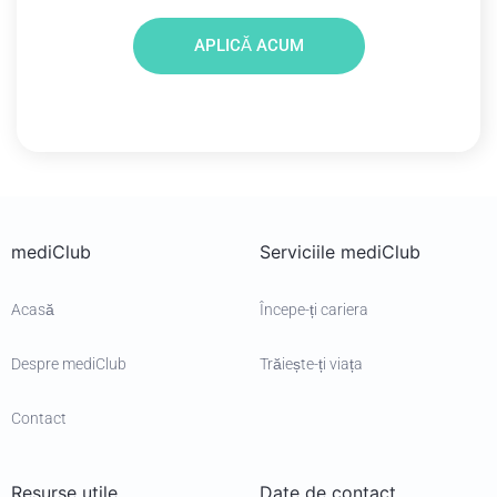
APLICĂ ACUM
mediClub
Serviciile mediClub
Acasă
Începe-ți cariera
Despre mediClub
Trăiește-ți viața
Contact
Resurse utile
Date de contact