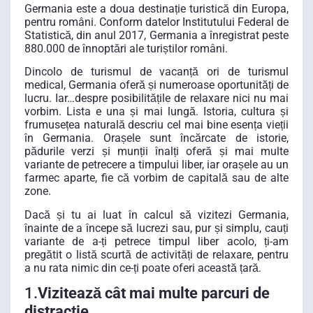
Germania este a doua destinație turistică din Europa,
pentru români. Conform datelor Institutului Federal de
Statistică, din anul 2017, Germania a înregistrat peste
880.000 de înnoptări ale turiștilor români.
Dincolo de turismul de vacanță ori de turismul
medical, Germania oferă și numeroase oportunități de
lucru. Iar…despre posibilitățile de relaxare nici nu mai
vorbim. Lista e una și mai lungă. Istoria, cultura și
frumusețea naturală descriu cel mai bine esența vieții
în Germania. Orașele sunt încărcate de istorie,
pădurile verzi și munții înalți oferă și mai multe
variante de petrecere a timpului liber, iar orașele au un
farmec aparte, fie că vorbim de capitală sau de alte
zone.
Dacă și tu ai luat în calcul să vizitezi Germania,
înainte de a începe să lucrezi sau, pur și simplu, cauți
variante de a-ți petrece timpul liber acolo, ți-am
pregătit o listă scurtă de activități de relaxare, pentru
a nu rata nimic din ce-ți poate oferi această țară.
1.
Vizitează cât mai multe parcuri de
distracție