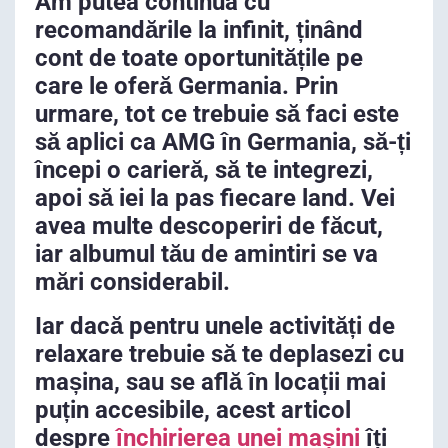
Am putea continua cu
recomandările la infinit, ținând
cont de toate oportunitățile pe
care le oferă Germania. Prin
urmare, tot ce trebuie să faci este
să aplici ca AMG în Germania, să-ți
începi o carieră, să te integrezi,
apoi să iei la pas fiecare land. Vei
avea multe descoperiri de făcut,
iar albumul tău de amintiri se va
mări considerabil.
Iar dacă pentru unele activități de
relaxare trebuie să te deplasezi cu
mașina, sau se află în locații mai
puțin accesibile, acest articol
despre
închirierea unei mașini
îți