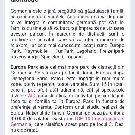
Germania este o țară pregătită să găzduiască familii
cu copii de toate vârstele. Asta înseamnă că după ce
te vei integra în comunitatea germană, poți să-ți iei
familia cu tine și să vă bucurați împreună de vizitarea
acestor parcuri. În parcurile de distracții sunt o
mulțime de activități care vă vor oferi momente de
relaxare, iar cele mai cunoscute locații sunt: Europa
Park, Playmobile – FunPark, Legoland, Freizeitpark
Ravensburger Spieleland, Tripsdrill.
Europa Park
este cel mai mare parc de distracții din
Germania. Se situează pe locul doi în Europa, după
Disneyland Paris. Parcul este împărțit în mai multe
zone, potrivite pentru toate vârstele. Sunt 15 în total,
care îți pot oferi atât adrenalină, cât și spectacole
diverse.
AICI
găsești o listă de activități pe care le poți
face tu și familia ta în Europa Park, în funcție de
preferințe și vârste. Conform unui studiu realizat de
Bordul Național de Turism German pe baza părerilor a
40.000 de călători, există un
TOP 100 de atracții din
Germania
, care clasifică acest parc pe locul 3. Deci
nu e de ratat.