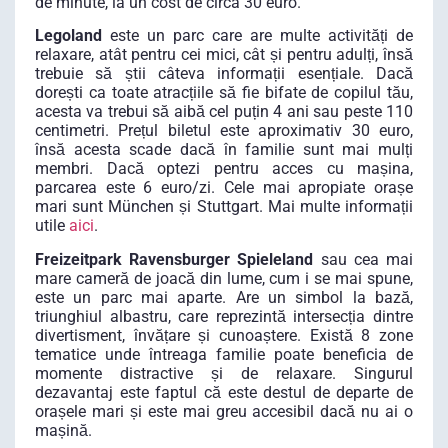
de minute, la un cost de circa 30 euro.
Legoland
este un parc care are multe activități de
relaxare, atât pentru cei mici, cât și pentru adulți, însă
trebuie să știi câteva informații esențiale. Dacă
dorești ca toate atracțiile să fie bifate de copilul tău,
acesta va trebui să aibă cel puțin 4 ani sau peste 110
centimetri. Prețul biletul este aproximativ 30 euro,
însă acesta scade dacă în familie sunt mai mulți
membri. Dacă optezi pentru acces cu mașina,
parcarea este 6 euro/zi. Cele mai apropiate orașe
mari sunt München și Stuttgart. Mai multe informații
utile
aici
.
Freizeitpark Ravensburger Spieleland
sau cea mai
mare cameră de joacă din lume, cum i se mai spune,
este un parc mai aparte. Are un simbol la bază,
triunghiul albastru, care reprezintă intersecția dintre
divertisment, învățare și cunoaștere. Există 8 zone
tematice unde întreaga familie poate beneficia de
momente distractive și de relaxare. Singurul
dezavantaj este faptul că este destul de departe de
orașele mari și este mai greu accesibil dacă nu ai o
mașină.