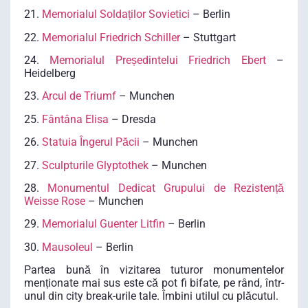
21.
Memorialul Soldaților Sovietici
– Berlin
22.
Memorialul Friedrich Schiller
– Stuttgart
24.
Memorialul Președintelui Friedrich Ebert
–
Heidelberg
23.
Arcul de Triumf
– Munchen
25.
Fântâna Elisa
– Dresda
26.
Statuia Îngerul Păcii
– Munchen
27.
Sculpturile Glyptothek
– Munchen
28.
Monumentul Dedicat Grupului de Rezistență
Weisse Rose
– Munchen
29.
Memorialul Guenter Litfin
– Berlin
30.
Mausoleul
– Berlin
Partea bună în vizitarea tuturor monumentelor
menționate mai sus este că pot fi bifate, pe rând, într-
unul din city break-urile tale. Îmbini utilul cu plăcutul.