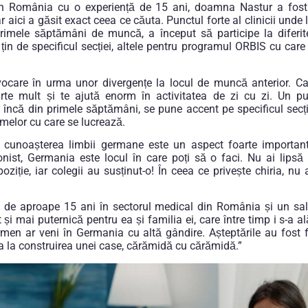
in România cu o experiență de 15 ani, doamna Nastur a fost
ar aici a găsit exact ceea ce căuta. Punctul forte al clinicii und
primele săptămâni de muncă, a început să participe la diferite
 țin de specificul secției, altele pentru programul ORBIS cu care
.
ocare în urma unor divergențe la locul de muncă anterior. C
rte mult și te ajută enorm în activitatea de zi cu zi. Un punc
 încă din primele săptămâni, se pune accent pe specificul secți
amelor cu care se lucrează.
cunoașterea limbii germane este un aspect foarte important, 
nist, Germania este locul în care poți să o faci. Nu ai lipsă 
spoziție, iar colegii au susținut-o! În ceea ce privește chiria, nu
ă de aproape 15 ani în sectorul medical din România și un sala
 și mai puternică pentru ea și familia ei, care între timp i s-a a
rmen ar veni în Germania cu altă gândire. Așteptările au fost f
a la construirea unei case, cărămidă cu cărămidă.”