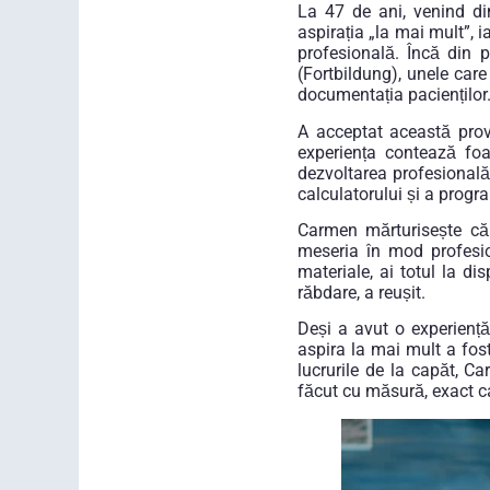
La 47 de ani, venind d
aspirația „la mai mult”, i
profesională. Încă din 
(Fortbildung), unele care
documentația pacienților
A acceptat această prov
experiența contează foa
dezvoltarea profesională
calculatorului și a progr
Carmen mărturisește că 
meseria în mod profesio
materiale, ai totul la di
răbdare, a reușit.
Deși a avut o experienț
aspira la mai mult a fost
lucrurile de la capăt, Ca
făcut cu măsură, exact c