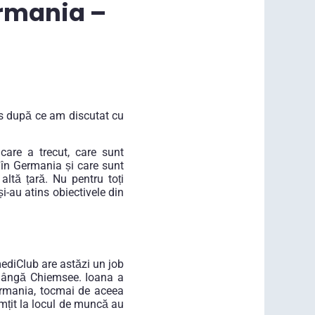
ermania –
ns după ce am discutat cu
care a trecut, care sunt
g în Germania și care sunt
altă țară. Nu pentru toți
i-au atins obiectivele din
mediClub are astăzi un job
, lângă Chiemsee. Ioana a
ermania, tocmai de aceea
simțit la locul de muncă au