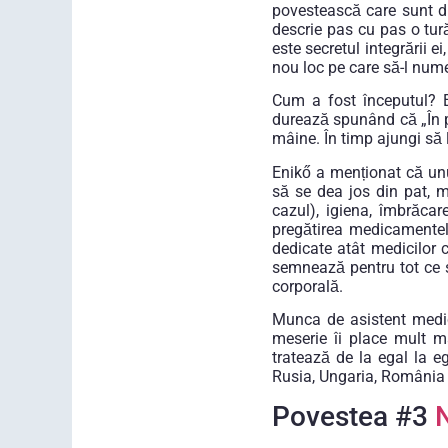
povestească care sunt di
descrie pas cu pas o tură
este secretul integrării e
nou loc pe care să-l num
Cum a fost începutul? E
durează spunând că „În p
mâine. În timp ajungi să l
Enikő a menționat că unui
să se dea jos din pat, m
cazul), igiena, îmbrăcar
pregătirea medicamentelo
dedicate atât medicilor c
semnează pentru tot ce s
corporală.
Munca de asistent medic
meserie îi place mult m
tratează de la egal la e
Rusia, Ungaria, România
Povestea #3