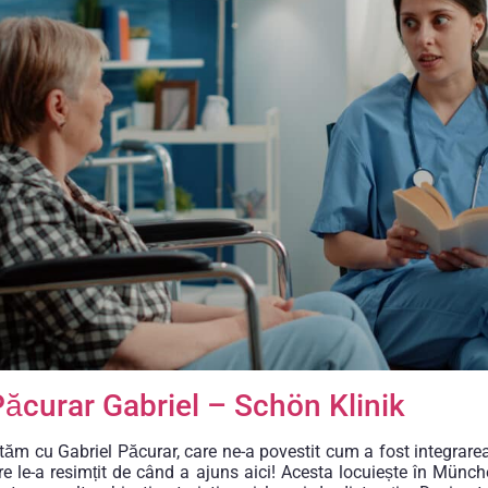
ăcurar Gabriel – Schön Klinik
ăm cu Gabriel Păcurar, care ne-a povestit cum a fost integrar
are le-a resimțit de când a ajuns aici! Acesta locuiește în Münc