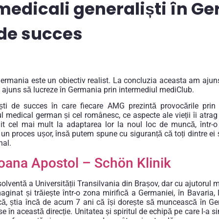
 medicali generaliști în G
 de succes
 Germania este un obiectiv realist. La concluzia aceasta am aju
au ajuns să lucreze în Germania prin intermediul mediClub.
ti de succes în care fiecare AMG prezintă provocările prin 
ul medical german și cel românesc, ce aspecte ale vieții îi atra
uit cel mai mult la adaptarea lor la noul loc de muncă, într-o 
t un proces ușor, însă putem spune cu siguranță că toți dintre ei ș
nal.
oana Apostol – Schön Klinik
lventă a Universității Transilvania din Brașov, dar cu ajutorul 
maginat și trăiește într-o zona mirifică a Germaniei, în Bavaria
ică, știa încă de acum 7 ani că își dorește să muncească în G
se în această direcție. Unitatea și spiritul de echipă pe care l-a 