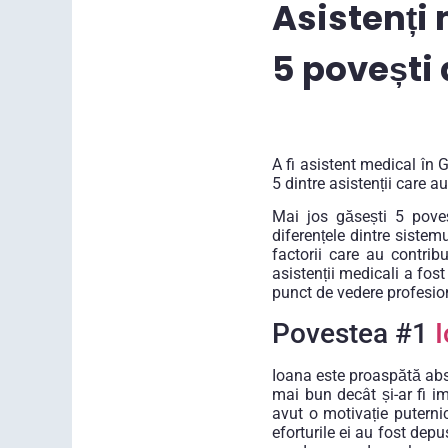
Asistenți
5 povești
A fi asistent medical în
5 dintre asistenții care 
Mai jos găsești 5 poveș
diferențele dintre sistem
factorii care au contrib
asistenții medicali a fos
punct de vedere profesio
Povestea #1
I
Ioana este proaspătă abso
mai bun decât și-ar fi i
avut o motivație putern
eforturile ei au fost depu