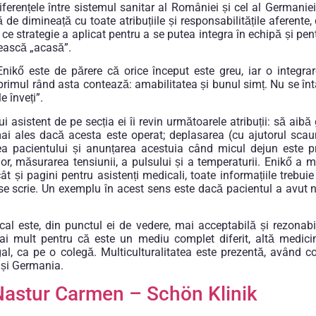
ferențele între sistemul sanitar al României și cel al Germani
 de dimineață cu toate atribuțiile și responsabilitățile aferente,
i, ce strategie a aplicat pentru a se putea integra în echipă și pe
ească „acasă”.
nikő este de părere că orice început este greu, iar o integrar
rimul rând asta contează: amabilitatea și bunul simț. Nu se în
e înveți”.
 asistent de pe secția ei îi revin următoarele atribuții: să aibă
ai ales dacă acesta este operat; deplasarea (cu ajutorul scaun
ea pacientului și anunțarea acestuia când micul dejun este preg
r, măsurarea tensiunii, a pulsului și a temperaturii. Enikő a m
ât și pagini pentru asistenți medicali, toate informațiile trebuie
e scrie. Un exemplu în acest sens este dacă pacientul a avut n
al este, din punctul ei de vedere, mai acceptabilă și rezonab
ai mult pentru că este un mediu complet diferit, altă medici
gal, ca pe o colegă. Multiculturalitatea este prezentă, având co
 și Germania.
Nastur Carmen – Schön Klinik