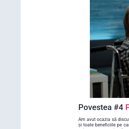
Povestea #4
P
Am avut ocazia să discut
și toate beneficiile pe c