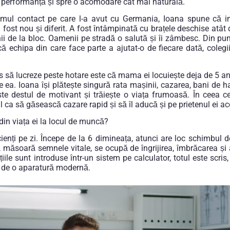
 performanță și spre o acomodare cât mai naturală.
mul contact pe care l-a avut cu Germania, Ioana spune că i
a fost nou și diferit. A fost întâmpinată cu brațele deschise atât 
nii de la bloc. Oamenii pe stradă o salută și îi zâmbesc. Din pu
ă echipa din care face parte a ajutat-o de fiecare dată, colegi
s să lucreze peste hotare este că mama ei locuiește deja de 5 ani
 ea. Ioana își plătește singură rata mașinii, cazarea, bani de h
este destul de motivant și trăiește o viața frumoasă. În ceea ce
l ca să găsească cazare rapid și să îl aducă și pe prietenul ei ac
 din viața ei la locul de muncă?
enți pe zi. Începe de la 6 dimineața, atunci are loc schimbul de
e, măsoară semnele vitale, se ocupă de îngrijirea, îmbrăcarea și a
le sunt introduse într-un sistem pe calculator, totul este scris
ă de o aparatură modernă.