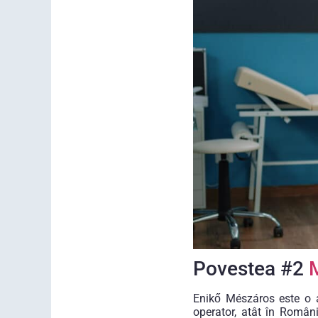
Povestea #2
Enikő Mészáros este o a
operator, atât în Români