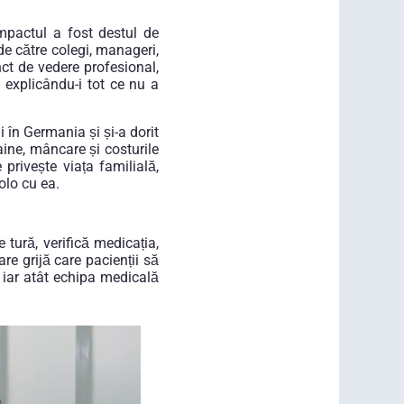
mpactul a fost destul de
de către colegi, manageri,
nct de vedere profesional,
i explicându-i tot ce nu a
 în Germania și și-a dorit
aine, mâncare și costurile
 privește viața familială,
olo cu ea.
 tură, verifică medicația,
re grijă care pacienții să
, iar atât echipa medicală