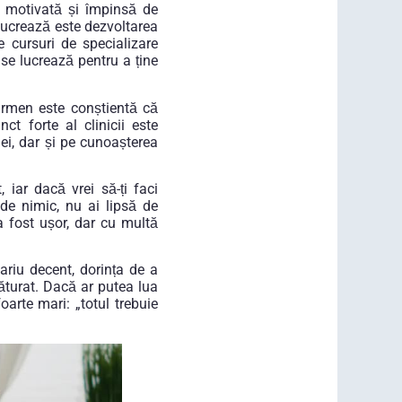
 motivată și împinsă de
e lucrează este dezvoltarea
 cursuri de specializare
 se lucrează pentru a ține
armen este conștientă că
t forte al clinicii este
ei, dar și pe cunoașterea
iar dacă vrei să-ți faci
de nimic, nu ai lipsă de
 a fost ușor, dar cu multă
riu decent, dorința de a
lăturat. Dacă ar putea lua
oarte mari: „totul trebuie