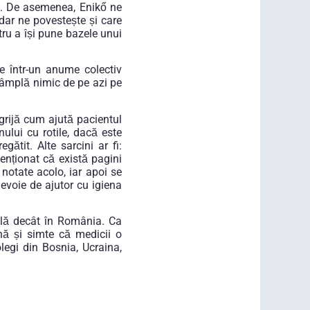
ei. De asemenea, Enikő ne
 dar ne povestește și care
ntru a își pune bazele unui
e într-un anume colectiv
tâmplă nimic de pe azi pe
 grijă cum ajută pacientul
ului cu rotile, dacă este
ătit. Alte sarcini ar fi:
enționat că există pagini
 notate acolo, iar apoi se
evoie de ajutor cu igiena
ilă decât în România. Ca
nă și simte că medicii o
legi din Bosnia, Ucraina,