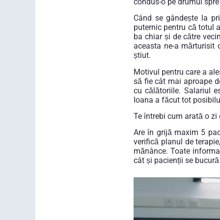
condus-o pe drumul spre
Când se gândește la pri
puternic pentru că totul 
ba chiar și de către veci
aceasta ne-a mărturisit c
știut.
Motivul pentru care a ale
să fie cât mai aproape de
cu călătoriile. Salariul 
Ioana a făcut tot posibilu
Te întrebi cum arată o zi
Are în grijă maxim 5 paci
verifică planul de terapi
mănânce. Toate informații
cât și pacienții se bucur