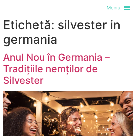
Meniu
Etichetă:
silvester in
germania
Anul Nou în Germania –
Tradițiile nemților de
Silvester